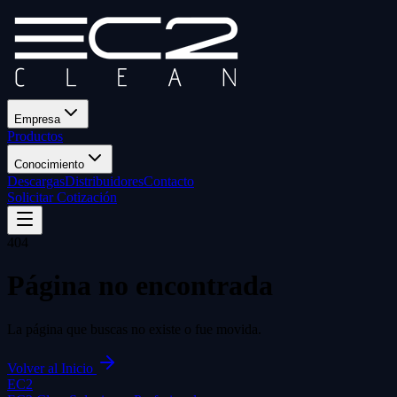
Empresa
Productos
Conocimiento
Descargas
Distribuidores
Contacto
Solicitar Cotización
404
Página no encontrada
La página que buscas no existe o fue movida.
Volver al Inicio
EC2