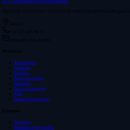
EC2 Clean
Soluciones Profesionales
Ingeniería, innovación y desarrollo de soluciones profesionales para l
México
+52 333 145 96 71
ventas@ec2clean.com
Productos
Trapeadores
Jaladores
Cepillos
Bases para Mop
Bastones
Discos Abrasivos
Pads
Equipos Especiales
Empresa
Nosotros
Maquila de Inyección